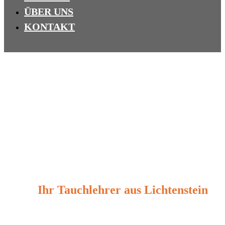
ÜBER UNS
KONTAKT
Ihr Tauchlehrer aus
Lichtenstein
Wir füllen unsere Atemluft mit einem L&W Kompressor 260E, mi
Feuchtigkeitsüberwachung der Filtereinheit. Damit ist gewährleiste